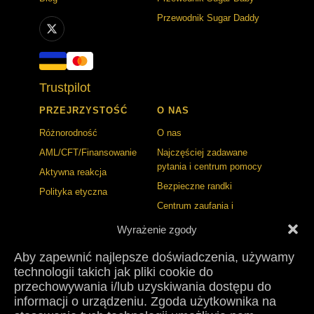
Przewodnik Sugar Daddy
Trustpilot
PRZEJRZYSTOŚĆ
O NAS
Różnorodność
O nas
AML/CFT/Finansowanie
Najczęściej zadawane
pytania i centrum pomocy
Aktywna reakcja
Bezpieczne randki
Polityka etyczna
Centrum zaufania i
bezpieczeństwa
Wyrażenie zgody
BLOG
KONTAKT
Aby zapewnić najlepsze doświadczenia, używamy
technologii takich jak pliki cookie do
Standardy publikacji
Kontakt
przechowywania i/lub uzyskiwania dostępu do
Polityka korekt
Prasa
informacji o urządzeniu. Zgoda użytkownika na
Współprace
Badanie Sugar Dating 2026