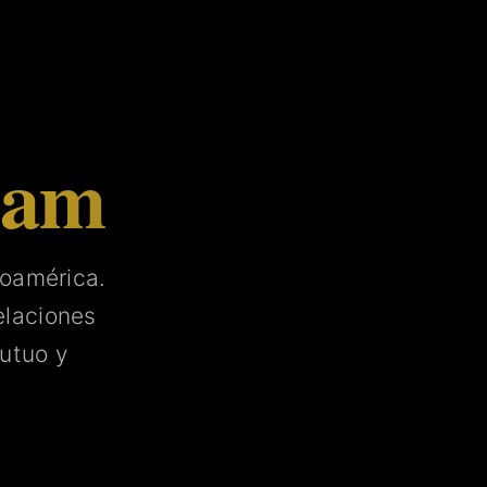
tam
noamérica.
laciones
utuo y