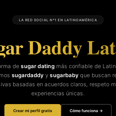
LA RED SOCIAL Nº1 EN LATINOAMÉRICA
gar Daddy La
forma de
sugar dating
más confiable de Lati
amos
sugardaddy
y
sugarbaby
que buscan re
sivas basadas en acuerdos claros, respeto m
experiencias únicas.
Crear mi perfil gratis
Cómo funciona →