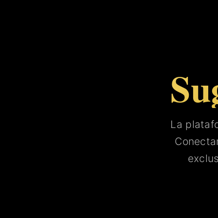
Su
La plata
Conect
exclu