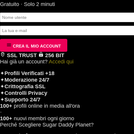
Gratuito · Solo 2 minuti
CREA IL MIO ACCOUNT
SSL TRUST
256 BIT
Hai già un account?
Accedi qui
✦
Profili Verificati +18
✦
Moderazione 24/7
✦
Crittografia SSL
✦
Controlli Privacy
✦
Supporto 24/7
100+
profili online in media all'ora
·
100+
nuovi membri ogni giorno
Perché Scegliere Sugar Daddy Planet?