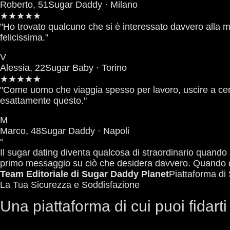
Roberto, 51
Sugar Daddy · Milano
★★★★★
"Ho trovato qualcuno che si è interessato davvero alla 
felicissima."
V
Alessia, 22
Sugar Baby · Torino
★★★★★
"Come uomo che viaggia spesso per lavoro, uscire a cen
esattamente questo."
M
Marco, 48
Sugar Daddy · Napoli
“
Il sugar dating diventa qualcosa di straordinario quando
primo messaggio su ciò che desidera davvero. Quando d
Team Editoriale di Sugar Daddy Planet
Piattaforma di 
La Tua Sicurezza e Soddisfazione
Una piattaforma di cui puoi fidarti