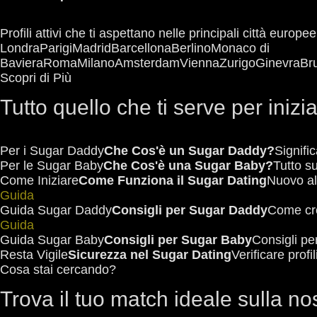
Profili attivi che ti aspettano nelle principali città europ
Londra
Parigi
Madrid
Barcellona
Berlino
Monaco di
Baviera
Roma
Milano
Amsterdam
Vienna
Zurigo
Ginevra
Br
Scopri di Più
Tutto quello che ti serve per inizi
Per i Sugar Daddy
Che Cos'è un Sugar Daddy?
Signifi
Per le Sugar Baby
Che Cos'è una Sugar Baby?
Tutto su
Come Iniziare
Come Funziona il Sugar Dating
Nuovo al
Guida
Guida Sugar Daddy
Consigli per Sugar Daddy
Come cre
Guida
Guida Sugar Baby
Consigli per Sugar Baby
Consigli per
Resta Vigile
Sicurezza nel Sugar Dating
Verificare profi
Cosa stai cercando?
Trova il tuo match ideale sulla no