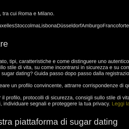
ee, tra cui Roma e Milano.
uxelles
Stoccolma
Lisbona
Düsseldorf
Amburgo
Francoforte
are
cato, tipi, caratteristiche e come distinguere uno autentic
llo stile di vita, su come incontrarsi in sicurezza e su co
 sugar dating? Guida passo dopo passo dalla registrazi
are un profilo convincente, attrarre corrispondenze di q
 il profilo, protocolli di sicurezza, consigli sullo stile di v
li, individuare segnali e proteggere la tua privacy.
Leggi l
stra piattaforma di sugar dating