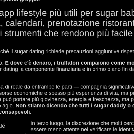
pp lifestyle più utili per sugar ba
, calendari, prenotazione ristora
li strumenti che rendono più facile 
erché il sugar dating richiede precauzioni aggiuntive rispe
to.
E dove c'è denaro, i truffatori compaiono come m
 dating la componente finanziaria è in primo piano fin dall
sa di reale da entrambe le parti — compagnia significat
risorse economiche e spesso più esperienza di vita, ma pu
te può portare più giovinezza, energia e freschezza, ma p
o agio.
Non stiamo dicendo che tutti i sugar daddy o c
 consapevoli.
In terzo luogo, la discrezione che molti ce
essere meno attente nel verificare le identi