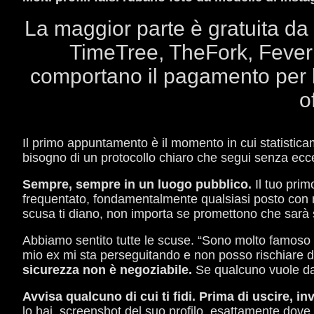
La maggior parte è gratuita da 
TimeTree, TheFork, Fever 
comportano il pagamento per l
o
Il primo appuntamento è il momento in cui statisticam
bisogno di un protocollo chiaro che segui senza ecce
Sempre, sempre in un luogo pubblico.
Il tuo prim
frequentato, fondamentalmente qualsiasi posto con 
scusa ti diano, non importa se promettono che sarà s
Abbiamo sentito tutte le scuse. “Sono molto famoso e 
mio ex mi sta perseguitando e non posso rischiare di
sicurezza non è negoziabile.
Se qualcuno vuole davv
Avvisa qualcuno di cui ti fidi.
Prima di uscire, in
lo hai, screenshot del suo profilo, esattamente dove s