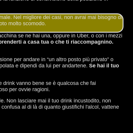
ale. Nel migliore dei casi, non avrai mai bisogno di
ddoto molto scomodo.
cchina se ne hai una, oppure in Uber, o con i mezzi
renderti a casa tua o che ti riaccompagnino.
one per andare in “un altro posto più privato” o
polata e dipendi da lui per andartene.
Se hai il tuo
 drink vanno bene se è qualcosa che fai
so per ovvie ragioni.
le. Non lasciare mai il tuo drink incustodito, non
fusa al di là di quanto giustifichi l'alcol, vattene