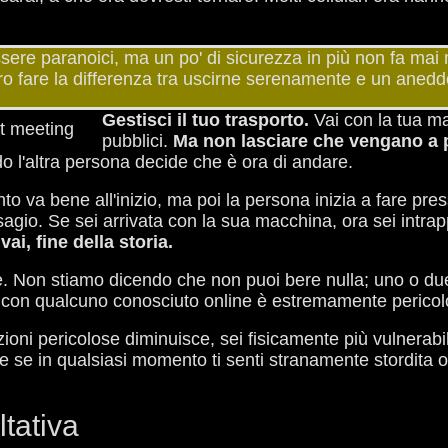
ere paranoici, ma un po' di sicurezza in più non fa mai m
ero fare la differenza tra uscirne serenamente e un ane
Gestisci il tuo trasporto.
Vai con la tua ma
pubblici.
Ma non lasciare che vengano a p
o l'altra persona decide che è ora di andare.
 bene all'inizio, ma poi la persona inizia a fare pressi
agio. Se sei arrivata con la sua macchina, ora sei intrap
ai, fine della storia.
. Non stiamo dicendo che non puoi bere nulla; uno o due
con qualcuno conosciuto online è estremamente pericolo
azioni pericolose diminuisce, sei fisicamente più vulnerabi
se in qualsiasi momento ti senti stranamente stordita o con
ltativa