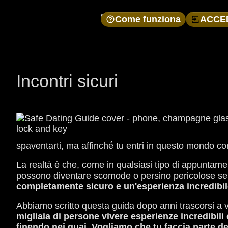
Come funziona
ACCE
Incontri sicuri
spaventarti, ma affinché tu entri in questo mondo con
La realtà è che, come in qualsiasi tipo di appuntamen
possono diventare scomode o persino pericolose se
completamente sicuro e un'esperienza incredibile
Abbiamo scritto questa guida dopo anni trascorsi a ve
migliaia di persone vivere esperienze incredibili
finendo nei guai. Vogliamo che tu faccia parte d