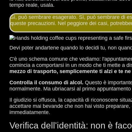
tempo reale, usala.
Sì, può sembrare esagerato. Sì, può sembrare di ess
queste precauzioni. Nel peggiore dei casi, potrebb
Devi poter andartene quando lo decidi tu, non quand
C'è uno schema comune che vediamo: l'appuntamento va
comincia a comportarsi in un modo che ti mette a dis
mezzo di trasporto, semplicemente ti alzi e te ne v
Controlla il consumo di alcol.
Questo è importante
normalmente. Ma ubriacarsi al primo appuntamento 
Il giudizio si offusca, la capacità di riconoscere situ
accettare mai bevande che non hai visto preparare, e 
immediatamente.
Verifica dell'identità: non è faco