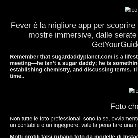
Fever è la migliore app per scoprire 
mostre immersive, dalle serate s
GetYourGuide
Remember that sugardaddyplanet.com is a lifestyl
meeting—he isn’t a sugar daddy; he is something 
establishing chemistry, and discussing terms. T
time..
Foto ch
Non tutte le foto professionali sono false, ovviament
un contabile o un ingegnere, vale la pena fare una r
Molti profili falsi rubano foto da modelle di Instag