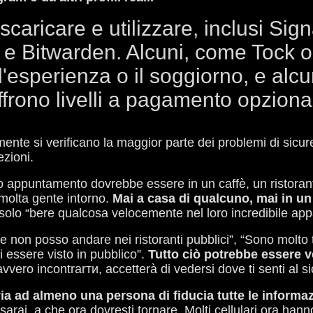
scaricare e utilizzare, inclusi Si
e Bitwarden. Alcuni, come Tock o l
'esperienza o il soggiorno, e al
ffrono livelli a pagamento opzional
ente si verificano la maggior parte dei problemi di sicure
zioni.
o appuntamento dovrebbe essere in un caffè, un ristorant
molta gente intorno.
Mai a casa di qualcuno, mai in un 
olo “bere qualcosa velocemente nel loro incredibile appa
non posso andare nei ristoranti pubblici”, “Sono molto ti
 essere visto in pubblico”.
Tutto ciò potrebbe essere v
ero incontrarти, accetterà di vedersi dove ti senti al si
via ad almeno una persona di fiducia tutte le informa
arai, a che ora dovresti tornare. Molti cellulari ora hann