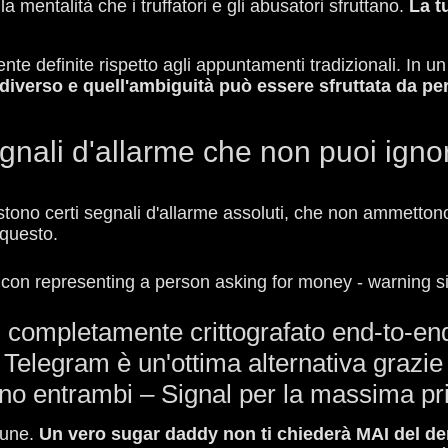
 mentalità che i truffatori e gli abusatori sfruttano.
La t
nte definite rispetto agli appuntamenti tradizionali. In
diverso e quell'ambiguità può essere sfruttata da pe
egnali d'allarme che non puoi igno
stono certi segnali d'allarme assoluti, che non ammetton
 questo.
to, completamente crittografato end-to-en
legram è un'ottima alternativa grazie a
 usano entrambi – Signal per la massima p
mune.
Un vero sugar daddy non ti chiederà MAI del den