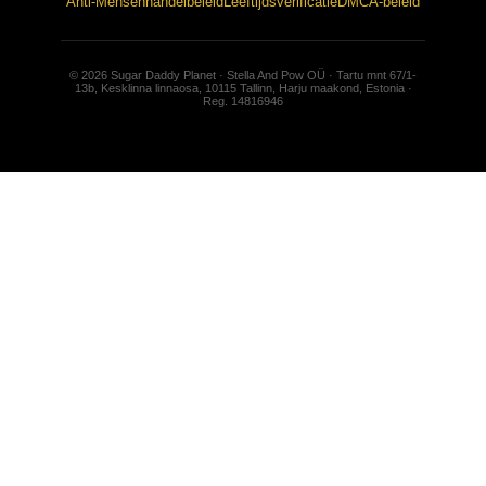
Anti-Mensenhandelbeleid
Leeftijdsverificatie
DMCA-beleid
© 2026 Sugar Daddy Planet · Stella And Pow OÜ · Tartu mnt 67/1-
13b, Kesklinna linnaosa, 10115 Tallinn, Harju maakond, Estonia ·
Reg. 14816946