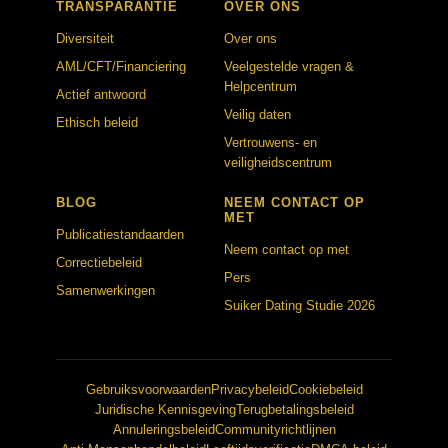
TRANSPARANTIE
OVER ONS
Diversiteit
Over ons
AML/CFT/Financiering
Veelgestelde vragen &
Helpcentrum
Actief antwoord
Veilig daten
Ethisch beleid
Vertrouwens- en
veiligheidscentrum
BLOG
NEEM CONTACT OP
MET
Publicatiestandaarden
Neem contact op met
Correctiebeleid
Pers
Samenwerkingen
Suiker Dating Studie 2026
Gebruiksvoorwaarden
Privacybeleid
Cookiebeleid
Juridische Kennisgeving
Terugbetalingsbeleid
Annuleringsbeleid
Communityrichtlijnen