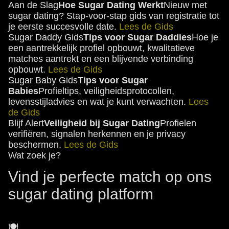
Aan de Slag
Hoe Sugar Dating Werkt
Nieuw met
sugar dating? Stap-voor-stap gids van registratie tot
je eerste succesvolle date.
Lees de Gids
Sugar Daddy Gids
Tips voor Sugar Daddies
Hoe je
een aantrekkelijk profiel opbouwt, kwalitatieve
matches aantrekt en een blijvende verbinding
opbouwt.
Lees de Gids
Sugar Baby Gids
Tips voor Sugar
Babies
Profieltips, veiligheidsprotocollen,
levensstijladvies en wat je kunt verwachten.
Lees
de Gids
Blijf Alert
Veiligheid bij Sugar Dating
Profielen
verifiëren, signalen herkennen en je privacy
beschermen.
Lees de Gids
Wat zoek je?
Vind je perfecte match op ons
sugar dating platform
🍽️