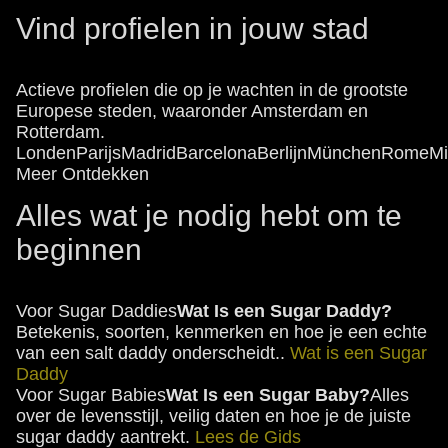
Vind profielen in jouw stad
Actieve profielen die op je wachten in de grootste
Europese steden, waaronder Amsterdam en
Rotterdam.
Londen
Parijs
Madrid
Barcelona
Berlijn
München
Rome
Mi
Meer Ontdekken
Alles wat je nodig hebt om te
beginnen
Voor Sugar Daddies
Wat Is een Sugar Daddy?
Betekenis, soorten, kenmerken en hoe je een echte
van een salt daddy onderscheidt..
Wat is een Sugar
Daddy
Voor Sugar Babies
Wat Is een Sugar Baby?
Alles
over de levensstijl, veilig daten en hoe je de juiste
sugar daddy aantrekt.
Lees de Gids