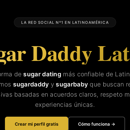
LA RED SOCIAL Nº1 EN LATINOAMÉRICA
gar Daddy La
forma de
sugar dating
más confiable de Lati
amos
sugardaddy
y
sugarbaby
que buscan re
sivas basadas en acuerdos claros, respeto m
experiencias únicas.
Crear mi perfil gratis
Cómo funciona →