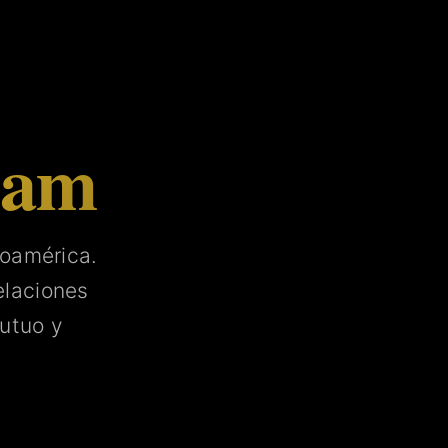
tam
noamérica.
laciones
utuo y