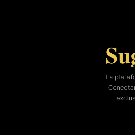
Su
La plata
Conect
exclu