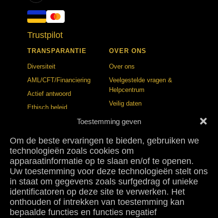
Trustpilot
TRANSPARANTIE
OVER ONS
Diversiteit
Over ons
AML/CFT/Financiering
Veelgestelde vragen &
Helpcentrum
Actief antwoord
Veilig daten
Ethisch beleid
Vertrouwens- en
Toestemming geven
veiligheidscentrum
Om de beste ervaringen te bieden, gebruiken we
BLOG
NEEM CONTACT OP
technologieën zoals cookies om
MET
apparaatinformatie op te slaan en/of te openen.
Publicatiestandaarden
Neem contact op met
Uw toestemming voor deze technologieën stelt ons
Correctiebeleid
in staat om gegevens zoals surfgedrag of unieke
Pers
Samenwerkingen
identificatoren op deze site te verwerken. Het
Suiker Dating Studie 2026
onthouden of intrekken van toestemming kan
bepaalde functies en functies negatief