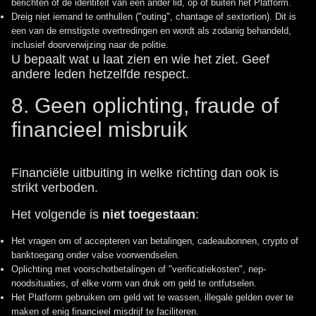
berichten of de identiteit van een ander lid, op of buiten het Platform.
Dreig niet iemand te onthullen ("outing", chantage of sextortion). Dit is
een van de ernstigste overtredingen en wordt als zodanig behandeld,
inclusief doorverwijzing naar de politie.
U bepaalt wat u laat zien en wie het ziet. Geef
andere leden hetzelfde respect.
8. Geen oplichting, fraude of
financieel misbruik
Financiële uitbuiting in welke richting dan ook is
strikt verboden.
Het volgende is
niet toegestaan
:
Het vragen om of accepteren van betalingen, cadeaubonnen, crypto of
banktoegang onder valse voorwendselen.
Oplichting met voorschotbetalingen of "verificatiekosten", nep-
noodsituaties, of elke vorm van druk om geld te ontfutselen.
Het Platform gebruiken om geld wit te wassen, illegale gelden over te
maken of enig financieel misdrijf te faciliteren.