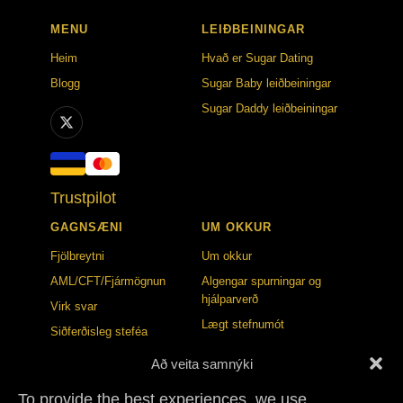
MENU
LEIÐBEININGAR
Heim
Hvað er Sugar Dating
Blogg
Sugar Baby leiðbeiningar
Sugar Daddy leiðbeiningar
Trustpilot
GAGNSÆNI
UM OKKUR
Fjölbreytni
Um okkur
AML/CFT/Fjármögnun
Algengar spurningar og
hjálparverð
Virk svar
Lægt stefnumót
Siðferðisleg steféa
Traust- og öryggismiðstöð
Að veita samnýki
BLOGG
HAFIÐU SAMBAND
To provide the best experiences, we use