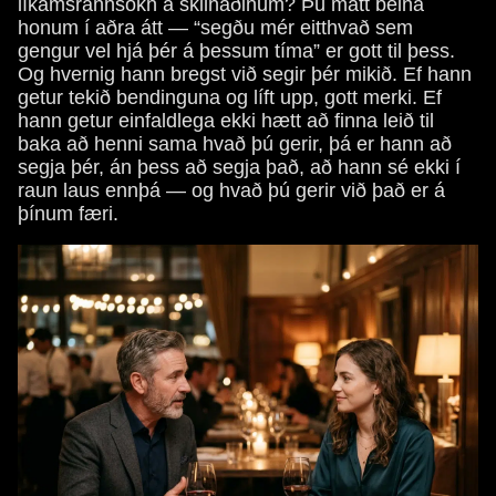
líkamsrannsókn á skilnaðinum? Þú mátt beina
honum í aðra átt — “segðu mér eitthvað sem
gengur vel hjá þér á þessum tíma” er gott til þess.
Og hvernig hann bregst við segir þér mikið. Ef hann
getur tekið bendinguna og líft upp, gott merki. Ef
hann getur einfaldlega ekki hætt að finna leið til
baka að henni sama hvað þú gerir, þá er hann að
segja þér, án þess að segja það, að hann sé ekki í
raun laus ennþá — og hvað þú gerir við það er á
þínum færi.