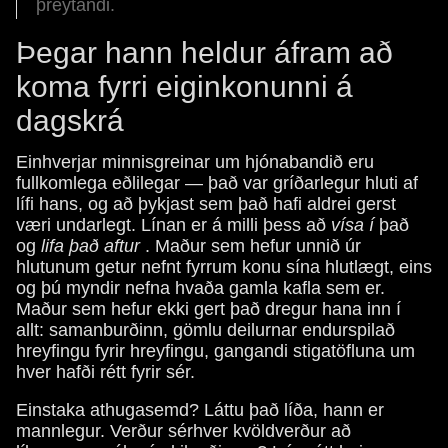
þreytandi.
Þegar hann heldur áfram að
koma fyrri eiginkonunni á
dagskrá
Einhverjar minnisgreinar um hjónabandið eru
fullkomlega eðlilegar — það var gríðarlegur hluti af
lífi hans, og að þykjast sem það hafi aldrei gerst
væri undarlegt. Línan er á milli þess að
vísa í
það
og
lifa það aftur
. Maður sem hefur unnið úr
hlutunum getur nefnt fyrrum konu sína hlutlægt, eins
og þú myndir nefna hvaða gamla kafla sem er.
Maður sem hefur ekki gert það dregur hana inn í
allt: samanburðinn, gömlu deilurnar endurspilað
hreyfingu fyrir hreyfingu, gangandi stigatöfluna um
hver hafði rétt fyrir sér.
Einstaka athugasemd? Láttu það líða, hann er
mannlegur. Verður sérhver kvöldverður að