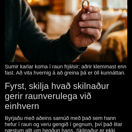
Sumir karlar koma í raun frjálsir; aðrir klemmast enn
fast. Að vita hvernig á að greina þá er öll kunnáttan.
Fyrst, skilja hvað skilnaður
gerir raunverulega við
einhvern
Byrjaðu með aðeins samúð með það sem hann
hefur í raun og veru gengið í gegnum, því það litar
næstum allt um hegðun hans. Skilnaður er ekki