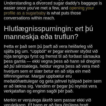
Understanding a divorced sugar daddy’s baggage is
easier once you’ve met a few, and
opening your
profile as a sugarbaby
is what puts those
conversations within reach.
Hlutlægnisspurningin: ert þú
manneskja eða truflun?
Þetta er það sem þú þarft að vera heiðarleg við
sjálfa þig um. “Uppbót” er þegar einhver styðst við
nýja tengingu fyrst og fremst til að forðast sársauka
þess gamla — ekki vegna þess að hann sé dreginn
að
þú
sérstaklega, heldur vegna þess að vera með
hverjum sem er slær betur en að sitja ein með
tilfinningarnar. Margar uppbætur eru
meðalóhættulegar og geta jafnvel hjálpað þeim sem
er að lækna sig. Vandinn er þegar þú reynist vera
verkjataflan og enginn sagði þér það.
Merkin er venjulega ákefð sem passar ekki við
veruleikann. Ef hann er að fara ótrúlega hratt,