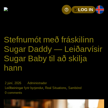
LOG IN
Stefnumót með fráskilinn
Sugar Daddy — Leiðarvísir
Sugar Baby til að skilja
hann
2 júní, 2026
Administrador
Leiðbeiningar fyrir byrjendur
,
Real Situations
,
Sambönd
0 comments