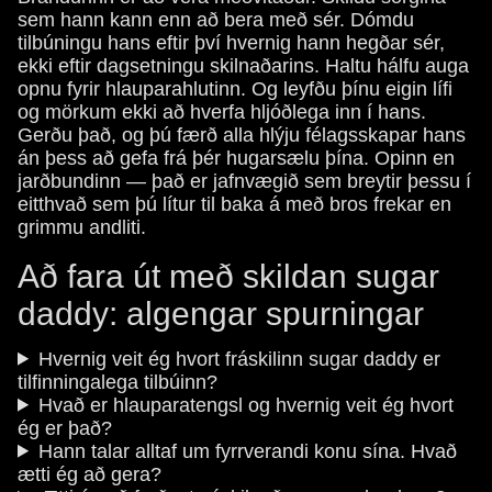
sem hann kann enn að bera með sér. Dómdu
tilbúningu hans eftir því hvernig hann hegðar sér,
ekki eftir dagsetningu skilnaðarins. Haltu hálfu auga
opnu fyrir hlauparahlutinn. Og leyfðu þínu eigin lífi
og mörkum ekki að hverfa hljóðlega inn í hans.
Gerðu það, og þú færð alla hlýju félagsskapar hans
án þess að gefa frá þér hugarsælu þína. Opinn en
jarðbundinn — það er jafnvægið sem breytir þessu í
eitthvað sem þú lítur til baka á með bros frekar en
grimmu andliti.
Að fara út með skildan sugar
daddy: algengar spurningar
Hvernig veit ég hvort fráskilinn sugar daddy er
tilfinningalega tilbúinn?
Hvað er hlauparatengsl og hvernig veit ég hvort
ég er það?
Hann talar alltaf um fyrrverandi konu sína. Hvað
ætti ég að gera?