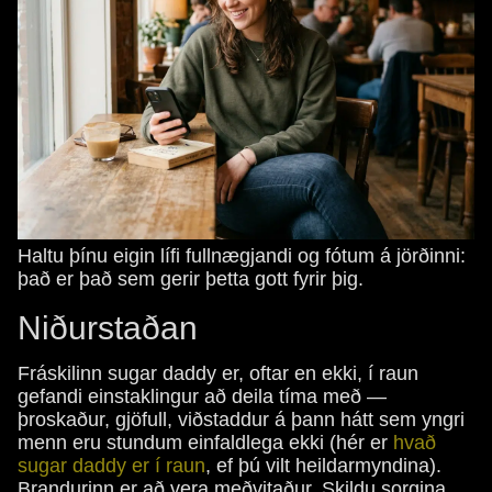
Haltu þínu eigin lífi fullnægjandi og fótum á jörðinni:
það er það sem gerir þetta gott fyrir þig.
Niðurstaðan
Fráskilinn sugar daddy er, oftar en ekki, í raun
gefandi einstaklingur að deila tíma með —
þroskaður, gjöfull, viðstaddur á þann hátt sem yngri
menn eru stundum einfaldlega ekki (hér er
hvað
sugar daddy er í raun
, ef þú vilt heildarmyndina).
Brandurinn er að vera meðvitaður. Skildu sorgina