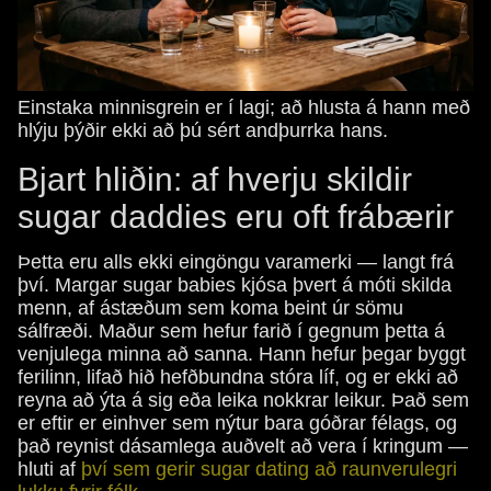
Einstaka minnisgrein er í lagi; að hlusta á hann með
hlýju þýðir ekki að þú sért andþurrka hans.
Bjart hliðin: af hverju skildir
sugar daddies eru oft frábærir
Þetta eru alls ekki eingöngu varamerki — langt frá
því. Margar sugar babies kjósa þvert á móti skilda
menn, af ástæðum sem koma beint úr sömu
sálfræði. Maður sem hefur farið í gegnum þetta á
venjulega minna að sanna. Hann hefur þegar byggt
ferilinn, lifað hið hefðbundna stóra líf, og er ekki að
reyna að ýta á sig eða leika nokkrar leikur. Það sem
er eftir er einhver sem nýtur bara góðrar félags, og
það reynist dásamlega auðvelt að vera í kringum —
hluti af
því sem gerir sugar dating að raunverulegri