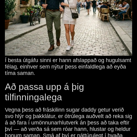
Í besta útgáfu sinni er hann afslappað og hugulsamt
félag, einhver sem nýtur þess einfaldlega að eyða
tíma saman.
Að passa upp á þig
tilfinningalega
Vegna þess að fráskilinn sugar daddy getur verið
svo hlýr og þakklátur, er ótrúlega auðvelt að reka sig
á að fara í umönnunarhlutverk án þess að taka eftir
því — að verða sá sem róar hann, hlustar og heldur
honum saman. Smá af því er náttúrulegt í hvaða