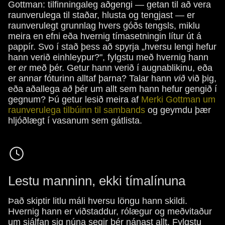
Gottman: tilfinningaleg aðgengi — getan til að vera
raunverulega til staðar, hlusta og tengjast — er
raunverulegt grunnlag hvers góðs tengsls, miklu
meira en efni eða hvernig tímasetningin lítur út á
pappír. Svo í stað þess að spyrja „hversu lengi hefur
hann verið einhleypur?", fylgstu með hvernig hann
er
er
með þér. Getur hann verið í augnablikinu, eða
er annar fóturinn alltaf þarna? Talar hann
við
við þig,
eða aðallega
að
þér um allt sem hann hefur gengið í
gegnum? Þú getur lesið meira af
Merki Gottman um
raunverulega tilbúinn til sambands
og geymdu þær
hljóðlægt í vasanum sem gátlista.
Lestu manninn, ekki tímalínuna
Það skiptir litlu máli hversu löngu hann skildi.
Hvernig hann er viðstaddur, rólægur og meðvitaður
um sjálfan sig núna segir þér nánast allt. Fylgstu