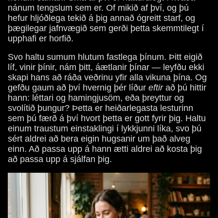
nánum tengslum sem er. Of mikið af því, og þú
hefur hljóðlega tekið á þig annað ógreitt starf, og
þægilegar jafnvægið sem gerði þetta skemmtilegt í
upphafi er horfið.
Svo haltu sumum hlutum fastlega þínum. Þitt eigið
líf, vinir þínir, nám þitt, áætlanir þínar — leyfðu ekki
skapi hans að ráða veðrinu yfir alla vikuna þína. Og
gefðu gaum að því hvernig þér líður
eftir
að þú hittir
hann: léttari og hamingjusöm, eða þreyttur og
svolítið þungur? Þetta er heiðarlegasta lesturinn
sem þú færð á því hvort þetta er gott fyrir þig. Haltu
einum traustum einstaklingi í lykkjunni líka, svo þú
sért aldrei að bera eigin hugsanir um það alveg
einn. Að passa upp á hann ætti aldrei að kosta þig
að passa upp á sjálfan þig.