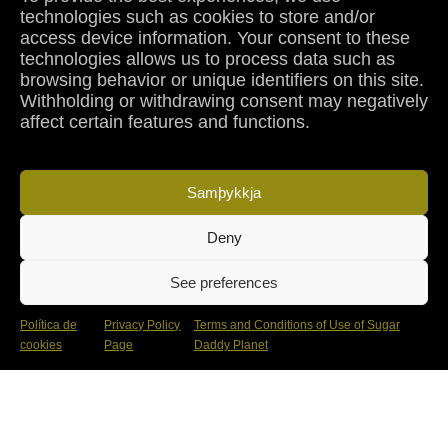
Birtíngarkrakóla
Hafiðu samband
technologies such as cookies to store and/or
access device information. Your consent to these
Stefna um leiðréttingar
Préssa
technologies allows us to process data such as
Samstarf
Sugar Dating rannsókn 2026
browsing behavior or unique identifiers on this site.
Withholding or withdrawing consent may negatively
affect certain features and functions.
Notkunarsérsteféa
Persónuverndarsteféa
Kókusteféa
Lægleg Tilkynning
Endurgreiðslustefna
Samþykkja
Stefna um afpantanir
Leiðbeiningar samfélagsins
Stefna gegn mansali
Aldursstaðfesting
DMCA stefna
Deny
See preferences
© 2026 Sugar Daddy Planet · Stella And Pow OÜ · Tartu mnt 67/1-
13b, Kesklinna linnaosa, 10115 Tallinn, Harju maakond, Estonia ·
Reg. 14816946
Política de
Privacy Policy
Terms and Conditions of Use of Sugar
cookies
Page
Daddy Planet