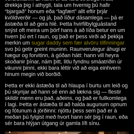
drekkja þig í athygli, tala um hvernig þú hafir
“bjargað” honum eða “lagfært” allt eftir þrjár
kvöldverðir — og já, það líður dásamlega — þá er
ástæða til að gera hlé. Þetta hvirfilbylgjuástand
snýst oft meira um þörf hans á að líða betur en um
hvern þú ert í raun, og það er þess virði að þekkja
merkin um
sugar daddy sem fær alvöru tilfinningar
svo þú getir greint muninn. Raunverulegur áhugi er
hægur og forvitinn, á góðan hátt: hann vill heyra
skoðanir þínar, nám þitt, litlu fyndnu smáatriðin úr
vikunni þinni, ekki bara léttir við að eiga einhvern
hinum megin við borðið.
Þetta er ekki ástæða til að hlaupa í burtu um leið og
þú skynjar að hann sé enn að lækna sig — flestir
skildir menn eru það, aðeins, og það er fullkomlega
í lagi. Þetta er ástæða til að halda augunum opnum
og fótunum á jörðinni: njóttu þess sem það er á
meðan þú fylgist með hvort hann sér þig í raun, eða
sér bara hlýjan útgang úr gamla lífi sínu.