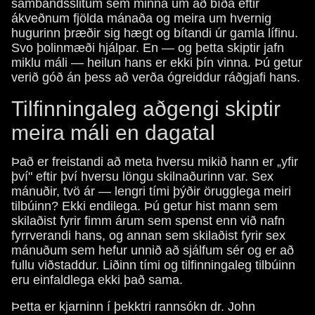
sambandsslitum sem minna um að bíða eftir
ákveðnum fjölda mánaða og meira um hvernig
hugurinn þræðir sig hægt og bítandi úr gamla lífinu.
Svo þolinmæði hjálpar. En — og þetta skiptir jafn
miklu máli — heilun hans er ekki þín vinna. Þú getur
verið góð án þess að verða ógreiddur ráðgjafi hans.
Tilfinningaleg aðgengi skiptir
meira máli en dagatal
Það er freistandi að meta hversu mikið hann er „yfir
því" eftir því hversu löngu skilnaðurinn var. Sex
mánuðir, tvö ár — lengri tími þýðir örugglega meiri
tilbúinn? Ekki endilega. Þú getur hist mann sem
skilaðist fyrir fimm árum sem spenst enn við nafn
fyrrverandi hans, og annan sem skilaðist fyrir sex
mánuðum sem hefur unnið að sjálfum sér og er að
fullu viðstaddur. Liðinn tími og tilfinningaleg tilbúinn
eru einfaldlega ekki það sama.
Þetta er kjarninn í þekktri rannsókn dr. John