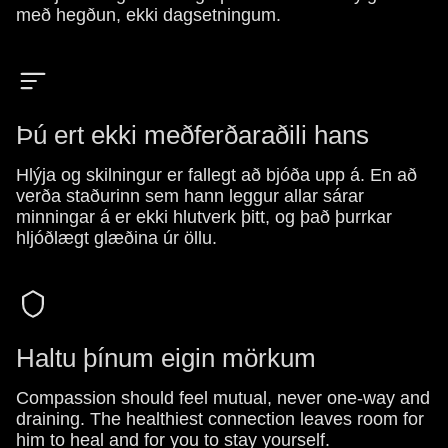
með hegðun, ekki dagsetningum.
Þú ert ekki meðferðaraðili hans
Hlýja og skilningur er fallegt að bjóða upp á. En að
verða staðurinn sem hann leggur allar sárar
minningar á er ekki hlutverk þitt, og það þurrkar
hljóðlægt glæðina úr öllu.
Haltu þínum eigin mörkum
Compassion should feel mutual, never one-way and
draining. The healthiest connection leaves room for
him to heal and for you to stay yourself.