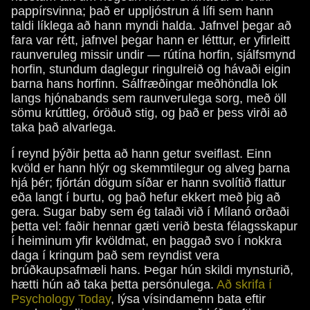
pappírsvinna; það er uppljóstrun á lífi sem hann
taldi líklega að hann myndi halda. Jafnvel þegar að
fara var rétt, jafnvel þegar hann er létttur, er yfirleitt
raunveruleg missir undir — rútína horfin, sjálfsmynd
horfin, stundum daglegur ringulreið og hávaði eigin
barna hans horfinn. Sálfræðingar meðhöndla lok
langs hjónabands sem raunverulega sorg, með öll
sömu krúttleg, óröðuð stig, og það er þess virði að
taka það alvarlega.
Í reynd þýðir þetta að hann getur sveiflast. Einn
kvöld er hann hlýr og skemmtilegur og alveg þarna
hjá þér; fjórtán dögum síðar er hann svolítið flattur
eða langt í burtu, og það hefur ekkert með þig að
gera. Sugar baby sem ég talaði við í Mílanó orðaði
þetta vel: faðir hennar gæti verið besta félagsskapur
í heiminum yfir kvöldmat, en þaggað svo í nokkra
daga í kringum það sem reyndist vera
brúðkaupsafmæli hans. Þegar hún skildi mynsturið,
hætti hún að taka þetta persónulega.
Að skrifa í
Psychology Today
, lýsa vísindamenn bata eftir