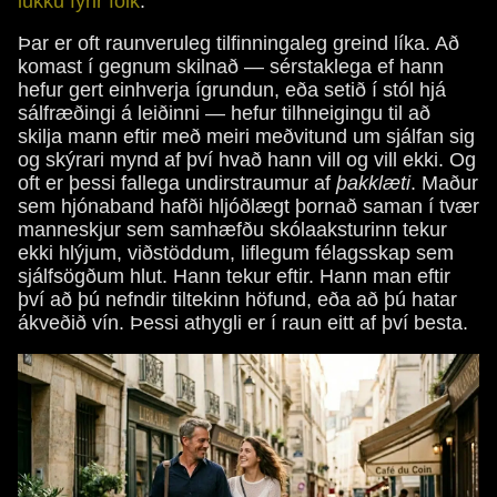
lukku fyrir fólk
.
Þar er oft raunveruleg tilfinningaleg greind líka. Að
komast í gegnum skilnað — sérstaklega ef hann
hefur gert einhverja ígrundun, eða setið í stól hjá
sálfræðingi á leiðinni — hefur tilhneigingu til að
skilja mann eftir með meiri meðvitund um sjálfan sig
og skýrari mynd af því hvað hann vill og vill ekki. Og
oft er þessi fallega undirstraumur af
þakklæti
. Maður
sem hjónaband hafði hljóðlægt þornað saman í tvær
manneskjur sem samhæfðu skólaaksturinn tekur
ekki hlýjum, viðstöddum, liflegum félagsskap sem
sjálfsögðum hlut. Hann tekur eftir. Hann man eftir
því að þú nefndir tiltekinn höfund, eða að þú hatar
ákveðið vín. Þessi athygli er í raun eitt af því besta.