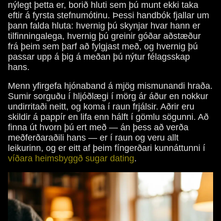
nýlegt þetta er, borið hluti sem þú munt ekki taka
eftir á fyrsta stefnumótinu. Þessi handbók fjallar um
þann falda hluta: hvernig þú skynjar hvar hann er
tilfinningalega, hvernig þú greinir góðar aðstæður
frá þeim sem þarf að fylgjast með, og hvernig þú
passar upp á þig á meðan þú nýtur félagsskap
hans.
Menn yfirgefa hjónaband á mjög mismunandi hraða.
Sumir sorguðu í hljóðlægi í mörg ár áður en nokkur
undirritaði neitt, og koma í raun frjálsir. Aðrir eru
skildir á pappír en lifa enn hálft í gömlu sögunni. Að
finna út hvorn þú ert með — án þess að verða
meðferðaraðili hans — er í raun og veru allt
leikurinn, og er eitt af þeim fíngerðari kunnáttunni í
víðara heimsbyggð sugar dating
.