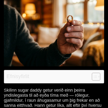
Efnisyfirlit
Skilinn sugar daddy getur verið einn þeirra
yndislegasta til að eyða tíma með — rólegur,
gjafmildur, í raun áhugasamur um þig frekar en að
sanna eitthvað. Hann getur líka, allt eftir því hversu