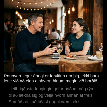
Raunverulegur áhugi er forvitinn um þig, ekki bara
léttir við að eiga einhvern hinum megin við borðið.
Heilbrigðasta tengingin gefur báðum nóg rými
til að lækna sig og velja hvorn annan af frelsi.
Samúð ætti að líðast gagnkvæm, ekki