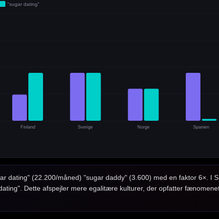
"sugar dating"
Finland
Sverige
Norge
Spanien
r dating" (22.200/måned) "sugar daddy" (3.600) med en faktor 6×. I S
dating". Dette afspejler mere egalitære kulturer, der opfatter fænomen