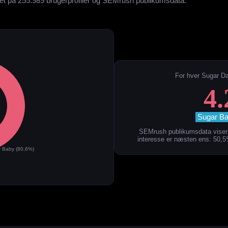
ret på 255.989 brugerprofiler og SEMrush publikumsdata.
For hver Sugar D
4.
Sugar Ba
SEMrush publikumsdata viser 
interesse er næsten ens: 50,
 Baby (80,6%)