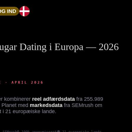
OG IND
Sugar Dating i Europa — 2026
E · APRIL 2026
der kombinerer
reel adfærdsdata
fra 255.989
y Planet med
markedsdata
fra SEMrush om
 i 21 europæiske lande.