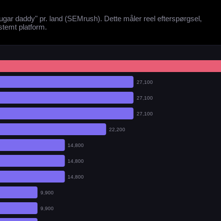
gar daddy" pr. land (SEMrush). Dette måler reel efterspørgsel,
stemt platform.
27,100
27,100
27,100
22,200
14,800
14,800
14,800
9,900
9,900