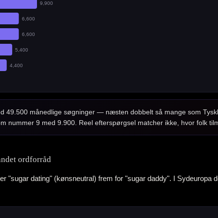
9,900
6,600
6,600
5,400
4,400
ed 49.500 månedlige søgninger — næsten dobbelt så mange som Tysklan
m nummer 9 med 9.900. Reel efterspørgsel matcher ikke, hvor folk tilm
andet ordforråd
fter "sugar dating" (kønsneutral) frem for "sugar daddy". I Sydeurop