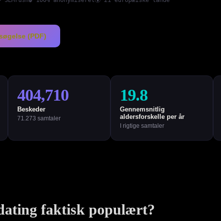
+ SEMrush
🔒 100% anonymiseret
🌍 21 europæiske lande
søgelse (PDF)
404,710
19.8
Beskeder
Gennemsnitlig
aldersforskelle per år
71.273 samtaler
I rigtige samtaler
dating faktisk populært?