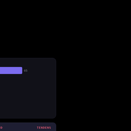
65
ND
TENDENS