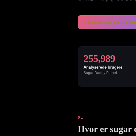
📊 Kilder: rigtig platform 
Download fuld under
255,989
Analyserede brugere
Sugar Daddy Planet
01
Hvor er sugar 