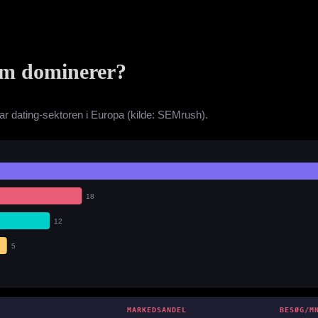
em dominerer?
ar dating-sektoren i Europa (kilde: SEMrush).
18
12
5
MARKEDSANDEL
BESØG/M