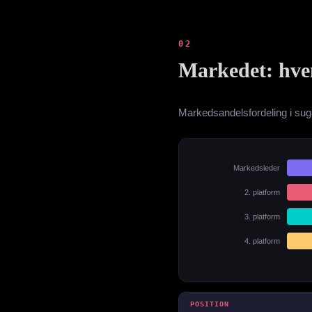
02
Markedet: hv
Markedsandelsfordeling i sug
Markedsleder
2. platform
3. platform
4. platform
POSITION