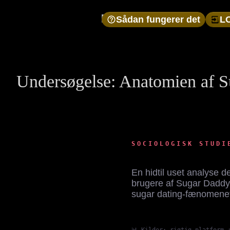
Sådan fungerer det
L
Undersøgelse: Anatomien af 
SOCIOLOGISK STUDI
En hidtil uset analyse 
brugere af Sugar Dadd
sugar dating-fænomenet