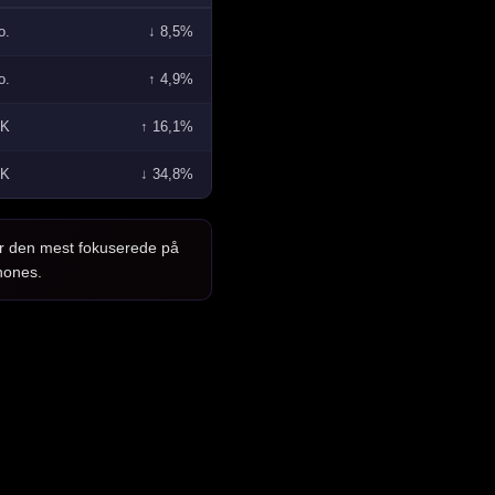
o.
↓ 8,5%
o.
↑ 4,9%
7K
↑ 16,1%
1K
↓ 34,8%
er den mest fokuserede på
hones.