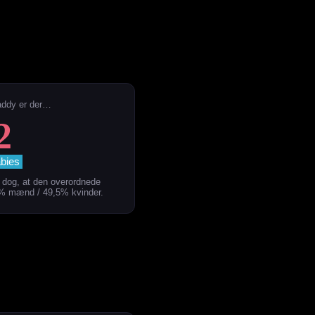
addy er der…
2
bies
dog, at den overordnede
5% mænd / 49,5% kvinder.