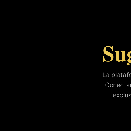
Su
La plata
Conect
exclu