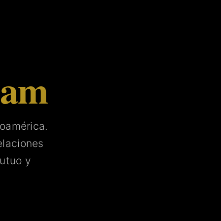
tam
noamérica.
laciones
utuo y