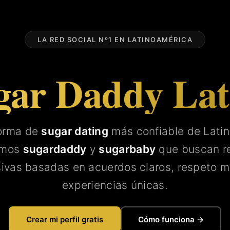
LA RED SOCIAL Nº1 EN LATINOAMÉRICA
gar Daddy La
forma de
sugar dating
más confiable de Lati
amos
sugardaddy
y
sugarbaby
que buscan re
sivas basadas en acuerdos claros, respeto m
experiencias únicas.
Crear mi perfil gratis
Cómo funciona →