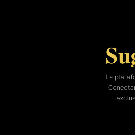
Su
La plata
Conect
exclu