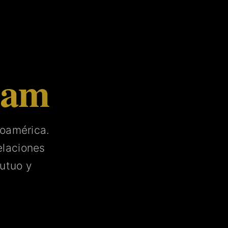
tam
noamérica.
laciones
utuo y