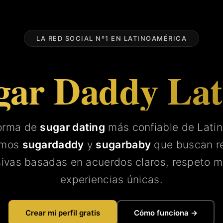
LA RED SOCIAL Nº1 EN LATINOAMÉRICA
gar Daddy La
forma de
sugar dating
más confiable de Lati
amos
sugardaddy
y
sugarbaby
que buscan re
sivas basadas en acuerdos claros, respeto m
experiencias únicas.
Crear mi perfil gratis
Cómo funciona →