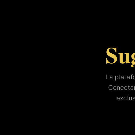
Su
La plata
Conect
exclu