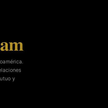
tam
noamérica.
laciones
utuo y