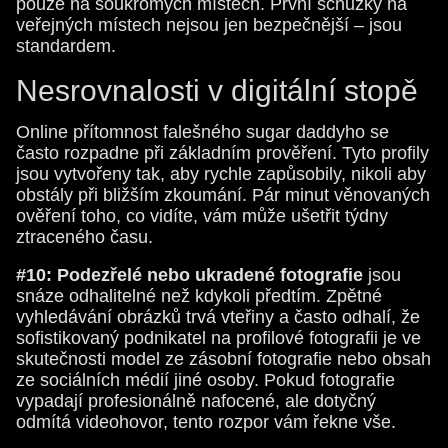
pouze na soukromých místech. První schůzky na
veřejných místech nejsou jen bezpečnější – jsou
standardem.
Nesrovnalosti v digitální stopě
Online přítomnost falešného sugar daddyho se
často rozpadne při základním prověření. Tyto profily
jsou vytvořeny tak, aby rychle zapůsobily, nikoli aby
obstály při bližším zkoumání. Pár minut věnovaných
ověření toho, co vidíte, vám může ušetřit týdny
ztraceného času.
#10: Podezřelé nebo ukradené fotografie
jsou
snáze odhalitelné než kdykoli předtím. Zpětné
vyhledávání obrázků trvá vteřiny a často odhalí, že
sofistikovaný podnikatel na profilové fotografii je ve
skutečnosti model ze zásobní fotografie nebo obsah
ze sociálních médií jiné osoby. Pokud fotografie
vypadají profesionálně nafocené, ale dotyčný
odmítá videohovor, tento rozpor vám řekne vše.