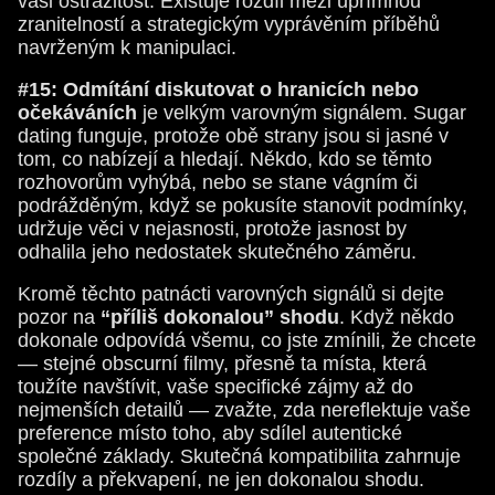
vaši ostražitost. Existuje rozdíl mezi upřímnou
zranitelností a strategickým vyprávěním příběhů
navrženým k manipulaci.
#15: Odmítání diskutovat o hranicích nebo
očekáváních
je velkým varovným signálem. Sugar
dating funguje, protože obě strany jsou si jasné v
tom, co nabízejí a hledají. Někdo, kdo se těmto
rozhovorům vyhýbá, nebo se stane vágním či
podrážděným, když se pokusíte stanovit podmínky,
udržuje věci v nejasnosti, protože jasnost by
odhalila jeho nedostatek skutečného záměru.
Kromě těchto patnácti varovných signálů si dejte
pozor na
“příliš dokonalou” shodu
. Když někdo
dokonale odpovídá všemu, co jste zmínili, že chcete
— stejné obscurní filmy, přesně ta místa, která
toužíte navštívit, vaše specifické zájmy až do
nejmenších detailů — zvažte, zda nereflektuje vaše
preference místo toho, aby sdílel autentické
společné základy. Skutečná kompatibilita zahrnuje
rozdíly a překvapení, ne jen dokonalou shodu.