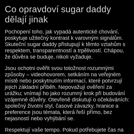
Co opravdoví sugar daddy
dělají jinak
Pochopení toho, jak vypadá autentické chování,
poskytuje užitečný kontrast k varovným signálům.
Skuteční sugar daddy přistupují k těmto vztahům s
respektem, transparentností a trpělivostí. Chápou,
že důvěra se buduje, nikoli vyžaduje.
Jsou ochotni ověřit svou totožnost rozumnými
způsoby – videohovorem, setkáním na veřejném
místě nebo poskytnutím informací, které potvrzují
jejich základní příběh. Nepovažují ověření za
urážku; vnímají ho jako rozumný krok při budování
vzájemné důvěry. Otevřeně diskutují o očekáváních:
společný životní styl, časové závazky, hranice a
preference jsou témata, která řeší přímo, bez
nejasností nebo vyhýbání se.
Respektují vaše tempo. Pokud potřebujete čas na