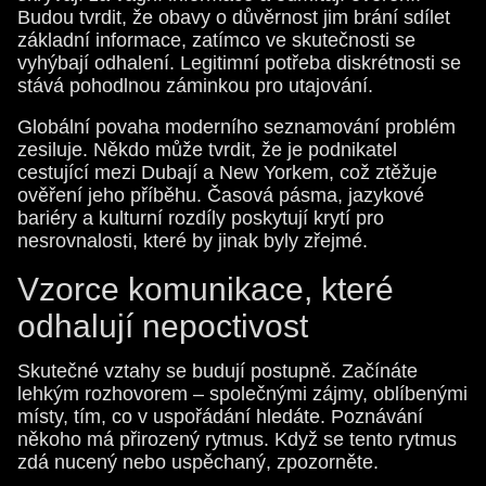
Budou tvrdit, že obavy o důvěrnost jim brání sdílet
základní informace, zatímco ve skutečnosti se
vyhýbají odhalení. Legitimní potřeba diskrétnosti se
stává pohodlnou záminkou pro utajování.
Globální povaha moderního seznamování problém
zesiluje. Někdo může tvrdit, že je podnikatel
cestující mezi Dubají a New Yorkem, což ztěžuje
ověření jeho příběhu. Časová pásma, jazykové
bariéry a kulturní rozdíly poskytují krytí pro
nesrovnalosti, které by jinak byly zřejmé.
Vzorce komunikace, které
odhalují nepoctivost
Skutečné vztahy se budují postupně. Začínáte
lehkým rozhovorem – společnými zájmy, oblíbenými
místy, tím, co v uspořádání hledáte. Poznávání
někoho má přirozený rytmus. Když se tento rytmus
zdá nucený nebo uspěchaný, zpozorněte.