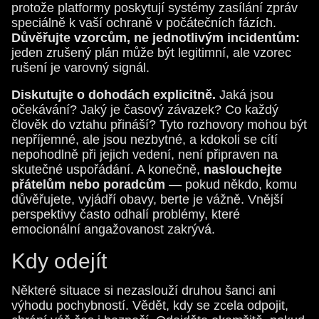
protože platformy poskytují systémy zasílání zpráv
speciálně k vaší ochraně v počátečních fázích.
Důvěřujte vzorcům, ne jednotlivým incidentům:
jeden zrušený plán může být legitimní, ale vzorec
rušení je varovný signál.
Diskutujte o dohodách explicitně.
Jaká jsou
očekávání? Jaký je časový závazek? Co každý
člověk do vztahu přináší? Tyto rozhovory mohou být
nepříjemné, ale jsou nezbytné, a kdokoli se cítí
nepohodlně při jejich vedení, není připraven na
skutečné uspořádání. A konečně,
naslouchejte
přátelům nebo poradcům
— pokud někdo, komu
důvěřujete, vyjádří obavy, berte je vážně. Vnější
perspektivy často odhalí problémy, které
emocionální angažovanost zakrývá.
Kdy odejít
Některé situace si nezaslouží druhou šanci ani
výhodu pochybností. Vědět, kdy se zcela odpojit,