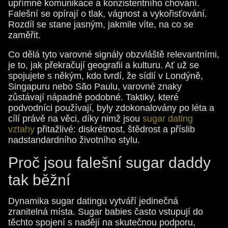
upřímné komunikace a konzistentního chování.
Falešní se opírají o tlak, vágnost a vykořisťování.
Rozdíl se stane jasným, jakmile víte, na co se
zaměřit.
Co dělá tyto varovné signály obzvláště relevantními,
je to, jak překračují geografii a kulturu. Ať už se
spojujete s někým, kdo tvrdí, že sídlí v Londýně,
Singapuru nebo São Paulu, varovné znaky
zůstávají nápadně podobné. Taktiky, které
podvodníci používají, byly zdokonalovány po léta a
cílí právě na věci, díky nimž jsou
sugar dating
vztahy
přitažlivé: diskrétnost, štědrost a příslib
nadstandardního životního stylu.
Proč jsou falešní sugar daddy
tak běžní
Dynamika sugar datingu vytváří jedinečná
zranitelná místa. Sugar babies často vstupují do
těchto spojení s nadějí na skutečnou podporu,