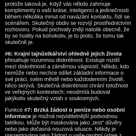
protože taková je. Když vás někdo zahrnuje
komplimenty o vaší kráse, inteligenci a jedinečnosti
během několika minut od navázání kontaktu, řídí se
scénářem. Skutečný obdiv se rozvíjí prostřednictvím
rozhovoru. Pokud pochvaly znějí natolik obecně, že
by se hodily na kohokoliv, je to proto, že tomu tak
skutečně je.
#6: Krajní tajnůstkářství ohledně jejich života
přesahuje rozumnou diskrétnost. Existuje rozdíl
mezi diskrétností a záměrnou vágností. Někdo, kdo
nemůže nebo nechce sdílet základní informace o
své práci, svém městě nebo každodenním životě,
něco skrývá. Skutečná diskrétnost chrání totožnost
ve veřejných kontextech; neodmítá budovat
jakýkoliv skutečný vztah v soukromých.
Funkce
#7: Brzká žádost o peníze nebo osobní
informace
je možná nejviditelnější podvodnou
taktikou. Může být maskována jako „test" důvěry
nebo jako dočasná nouzová situace. Někdy je
prezentována jako žádost o vaše osobní údaje z