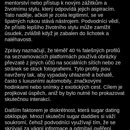
mentorství nebo přístup k novým zážitkům a
životnímu stylu, který odpovídá jejich aspiracím.
Tato naděje, ačkoli je zcela legitimní, se ve
špatných rukou stává nástrojem. Podvodníci vědí,
že příslib lepšího životního stylu může zamlžit
úsudek, zvláště když je zabalen do lichotek a
naléhavosti.
Zprávy naznačují, že téměř 40 % falešných profilů
na seznamovacích platformách používá obrázky
převzaté z jiných účtů na sociálních sítích nebo ze
stránek se stock fotografiemi. Tyto profily jsou
navrženy tak, aby vypadaly uhlazeně a bohatě,
často s luxusními automobily, značkovými
hodinkami nebo snímky z exotických cest. Cílem je
projikovat úspěch, aniž by bylo nutné ho prokazovat
skutečnou interakcí.
Dalším faktorem je diskrétnost, která sugar dating
obklopuje. Mnozí skuteční sugar daddies si váží
soukromí, čehož podvodníci využívají tím, že se
skrývají za vágní informace a odmítají ověření.