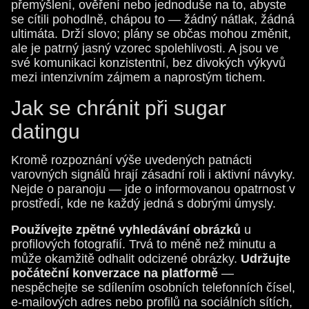
přemýšlení, ověření nebo jednoduše na to, abyste
se cítili pohodlně, chápou to — žádný nátlak, žádná
ultimáta. Drží slovo; plány se občas mohou změnit,
ale je patrný jasný vzorec spolehlivosti. A jsou ve
své komunikaci konzistentní, bez divokých výkyvů
mezi intenzivním zájmem a naprostým tichem.
Jak se chránit při sugar
datingu
Kromě rozpoznání výše uvedených patnácti
varovných signálů hrají zásadní roli i aktivní návyky.
Nejde o paranoju — jde o informovanou opatrnost v
prostředí, kde ne každý jedná s dobrými úmysly.
Používejte zpětné vyhledávání obrázků
u
profilových fotografií. Trvá to méně než minutu a
může okamžitě odhalit odcizené obrázky.
Udržujte
počáteční konverzace na platformě
—
nespěchejte se sdílením osobních telefonních čísel,
e-mailových adres nebo profilů na sociálních sítích,