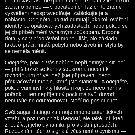
chrání váš čas i bezpečí. Odejděte okamžitě, pokud
žádají o peníze — v počátečních fázích to žádné
vysvětlení neospravedlňuje; zablokujte je a
nahlaste. Odejděte, pokud odmítají jakékoli ověření
identity po opakovaných žádostech, nebo pokud se
jejich příběh mění výrazným způsobem. Drobné
detaily se v přeprávění mohou lišit, ale základní
fakta o práci, místě pobytu nebo životním stylu by
se neměla měnit.
Odejděte, pokud vás tlačí do nepříjemných situací
— příliš brzké setkání v soukromí, nucení k
rozhodnutím dříve, než jste připraveni, nebo
překračování hranic, které jste stanovili. A odejděte,
pokud vám instinkty hlasitě říkají, že něco není v
pořádku. Ten nepříjemný pocit má svůj důvod;
nemusíte ho odůvodňovat, stačí ho poslouchat.
Svět sugar datingu zahrnuje mnoho autentických
vztahů a pozitivních zkušeností, ale také lidi, kteří
zneužívají jeho dynamiku pro vlastní prospěch.
Rozpoznání těchto signálů včas není o cynismu —