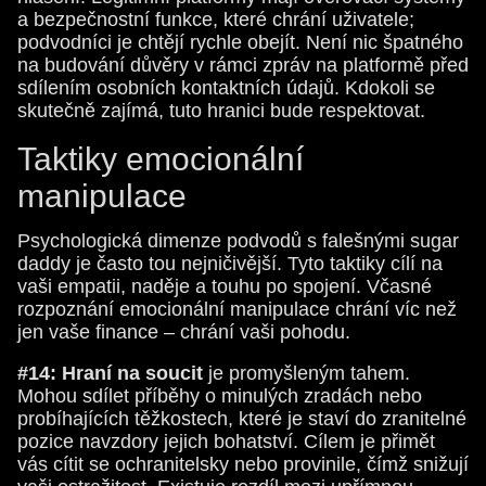
a bezpečnostní funkce, které chrání uživatele;
podvodníci je chtějí rychle obejít. Není nic špatného
na budování důvěry v rámci zpráv na platformě před
sdílením osobních kontaktních údajů. Kdokoli se
skutečně zajímá, tuto hranici bude respektovat.
Taktiky emocionální
manipulace
Psychologická dimenze podvodů s falešnými sugar
daddy je často tou nejničivější. Tyto taktiky cílí na
vaši empatii, naděje a touhu po spojení. Včasné
rozpoznání emocionální manipulace chrání víc než
jen vaše finance – chrání vaši pohodu.
#14: Hraní na soucit
je promyšleným tahem.
Mohou sdílet příběhy o minulých zradách nebo
probíhajících těžkostech, které je staví do zranitelné
pozice navzdory jejich bohatství. Cílem je přimět
vás cítit se ochranitelsky nebo provinile, čímž snižují