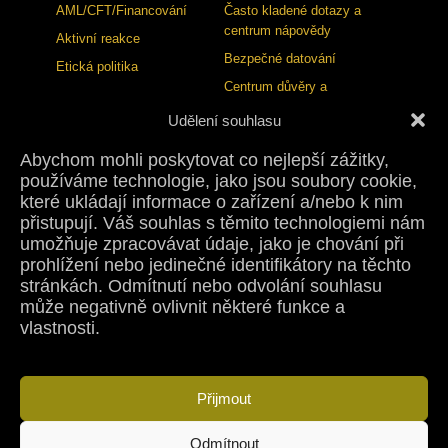
AML/CFT/Financování
Často kladené dotazy a
centrum nápovědy
Aktivní reakce
Bezpečné datování
Etická politika
Centrum důvěry a
bezpečnosti
Udělení souhlasu
BLOG
KONTAKT
Abychom mohli poskytovat co nejlepší zážitky,
používáme technologie, jako jsou soubory cookie,
Publikační standardy
Kontakt
které ukládají informace o zařízení a/nebo k nim
Zásady oprav
Tisk
přistupují. Váš souhlas s těmito technologiemi nám
Spoluprace
Studiový cukrový dating
umožňuje zpracovávat údaje, jako je chování při
2026
prohlížení nebo jedinečné identifikátory na těchto
stránkách. Odmítnutí nebo odvolání souhlasu
může negativně ovlivnit některé funkce a
vlastnosti.
Podmínky použití
Zásady ochrany osobních údajů
Zásady používání cookies
Právní Upozornění
Zásady vrácení peněz
Zásady zrušení
Pravidla komunity
Přijmout
Politika proti obchodování s lidmi
Ověření věku
Zásady DMCA
Odmítnout