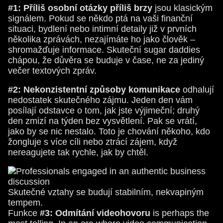
#1: Příliš osobní otázky příliš brzy
jsou klasickým
signálem. Pokud se někdo ptá na vaši finanční
situaci, bydlení nebo intimní detaily již v prvních
několika zprávách, nezajímáte ho jako člověk –
shromažďuje informace. Skuteční sugar daddies
chápou, že důvěra se buduje v čase, ne za jediný
večer textových zpráv.
#2: Nekonzistentní způsoby komunikace
odhalují
nedostatek skutečného zájmu. Jeden den vám
posílají odstavce o tom, jak jste výjimeční; druhý
den zmizí na týden bez vysvětlení. Pak se vrátí,
jako by se nic nestalo. Toto je chování někoho, kdo
žongluje s více cíli nebo ztrácí zájem, když
nereagujete tak rychle, jak by chtěl.
Skutečné vztahy se budují stabilním, nekvapiným
tempem.
Funkce
#3: Odmítání videohovoru
is perhaps the