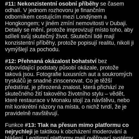
#11: Nekonzistentní osobní příběhy
se časem
odhalí. V jednom rozhovoru je finančním
odborníkem cestujícím mezi Londýnem a
Hongkongem; v jiném zmíní nemovitosti v Dubaji.
Detaily se mění, protože improvizují místo toho, aby
sdíleli svůj skutečný život. Skuteční lidé mají
konzistentní příběhy, protože popisují realitu, nikoli ji
vymýšlejí za pochodu.
#12: Přehnaná okázalost bohatství
bez
odpovídající podstaty působí okázale, protože
taková jsou. Fotografie luxusních aut a soukromých
tryskáčů je snadné zinscenovat. Co je těžší
předstírat, je přirozená znalost, která přichází ze
skutečného žití takového životního stylu – vědět,
které restaurace v Monaku stojí za návštěvu, nebo
mít konkrétní názory na místa, o nichž tvrdí, že je
pravidelně navštěvují.
Funkce
#13: Tlak na přesun mimo platformu co
nejrychleji
je taktikou k obcházení moderování a
hlášení. Legitimní platformy mají ověřovací systémy