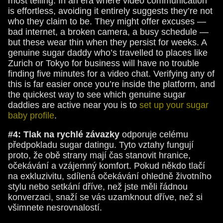
most telling. In an era where video communication
is effortless, avoiding it entirely suggests they’re not
who they claim to be. They might offer excuses —
bad internet, a broken camera, a busy schedule —
but these wear thin when they persist for weeks. A
genuine sugar daddy who’s travelled to places like
Zurich or Tokyo for business will have no trouble
finding five minutes for a video chat. Verifying any of
this is far easier once you’re inside the platform, and
the quickest way to see which genuine sugar
daddies are active near you is to
set up your sugar
baby profile
.
#4: Tlak na rychlé závazky
odporuje celému
předpokladu sugar datingu. Tyto vztahy fungují
proto, že obě strany mají čas stanovit hranice,
očekávání a vzájemný komfort. Pokud někdo tlačí
na exkluzivitu, sdílená očekávání ohledně životního
stylu nebo setkání dříve, než jste měli řádnou
konverzaci, snaží se vás uzamknout dříve, než si
všimnete nesrovnalostí.