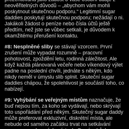
neověřitelných důvodů – „abychom vám mohli
poskytnout skutečnou podporu." Legitimní sugar
daddies poskytují skutečnou podporu; nežádají o ni.
Jakákoli žádost o peníze nebo čísla účtů ještě
předtím, než jste se vůbec setkali, je důvodem k
okamžitému přerušení kontaktu.
#8: Nesplněné sliby
se stávají vzorcem. První
zrušení může vypadat rozumně – pracovní
pohotovost, zpoždění letu, rodinná záležitost. Ale
když každá plánovaná večeře nebo víkendový výlet
padne na poslední chvíli, jednáte s někým, kdo
nikdy neměl v úmyslu slib splnit. Skuteční sugar
daddies chápou, že spolehlivost je součástí toho, co
nabízejí.
#9: Vyhýbání se veřejným místům
naznačuje, že
buď nejsou tím, za koho se vydávají, nebo skrývají
toto uspořádání před někým. Skutečný sugar daddy
může preferovat exkluzivní, diskrétní místa, ale
nebude od samého začátku trvat na setkávání