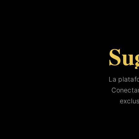
Su
La plata
Conect
exclu