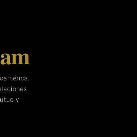
tam
noamérica.
laciones
utuo y