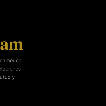
tam
noamérica.
laciones
utuo y