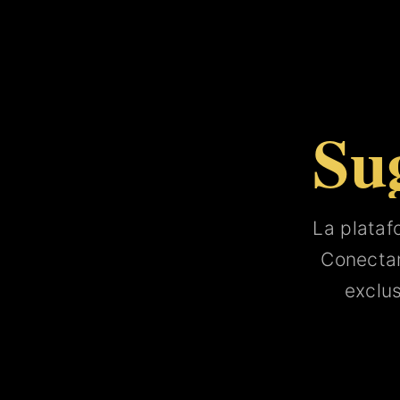
Su
La plata
Conect
exclu