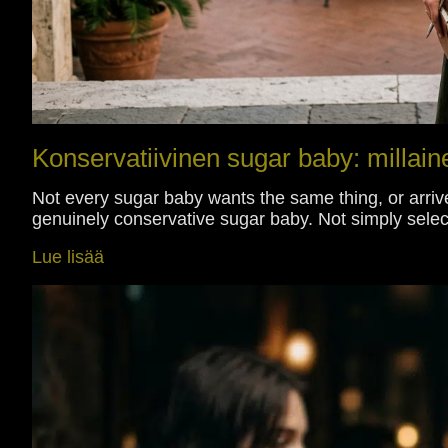
Konservatiivinen sugar baby: millain
Not every sugar baby wants the same thing, or arrive
genuinely conservative sugar baby. Not simply selec
Lue lisää