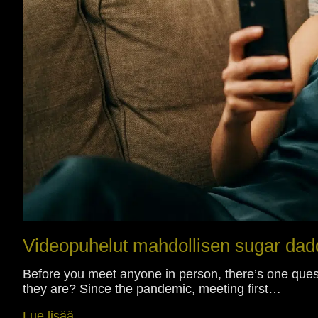
Videopuhelut mahdollisen sugar dadd
Before you meet anyone in person, there’s one quest
they are? Since the pandemic, meeting first…
Lue lisää