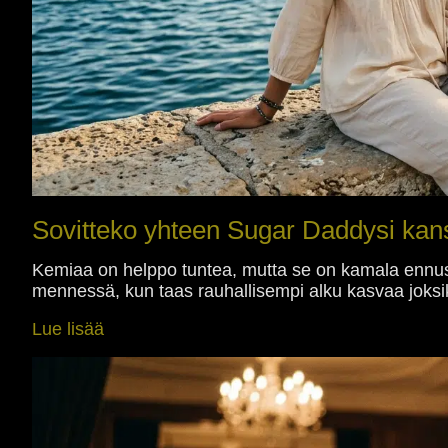
Sovitteko yhteen Sugar Daddysi kan
Kemiaa on helppo tuntea, mutta se on kamala ennustaj
mennessä, kun taas rauhallisempi alku kasvaa joks
Lue lisää