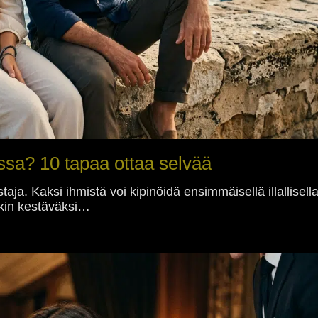
ssa? 10 tapaa ottaa selvää
a. Kaksi ihmistä voi kipinöidä ensimmäisellä illallisella
ikin kestäväksi…