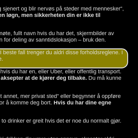
dig sjenert og blir nervøs på steder med mennesker”,
en løgn, men sikkerheten din er ikke til
øte, fullt navn hvis du har det, skjermbilder av
n for deling av sanntidslokasjon – bruk den.
 beste fall trenger du aldri disse forholdsreglene. I
e.
hvis du har en, eller Uber, eller offentlig transport.
aksepter at de kjører deg tilbake.
Du må kunne
et annet, mer privat sted” eller begynner å oppføre
for å komme deg bort.
Hvis du har dine egne
r to drinker er greit hvis det er noe du normalt gjør.