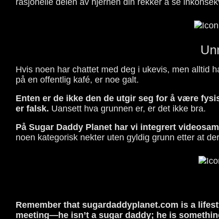
rasjonelle delen av hjernen din rekker å se inkonse
Unn
Hvis noen har chattet med deg i ukevis, men alltid h
på en offentlig kafé, er noe galt.
Enten er de ikke den de utgir seg for å være fysisk
er falsk.
Uansett hva grunnen er, er det ikke bra.
På Sugar Daddy Planet har vi integrert videosamt
noen kategorisk nekter uten gyldig grunn etter at dere
Remember that sugardaddyplanet.com is a lifestyl
meeting—he isn’t a sugar daddy; he is something 