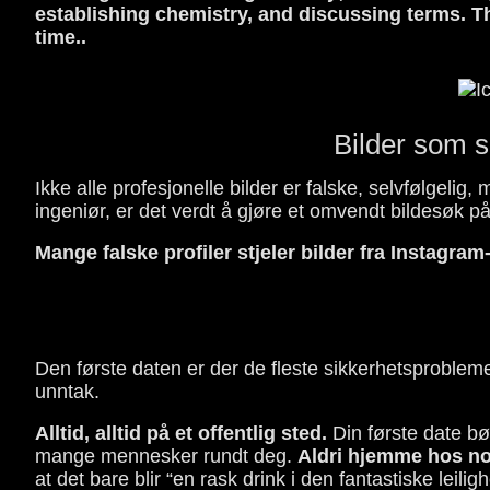
establishing chemistry, and discussing terms. T
time..
Bilder som s
Ikke alle profesjonelle bilder er falske, selvfølgelig,
ingeniør, er det verdt å gjøre et omvendt bildesøk p
Mange falske profiler stjeler bilder fra Instagram-
Den første daten er der de fleste sikkerhetsproblemer
unntak.
Alltid, alltid på et offentlig sted.
Din første date bør
mange mennesker rundt deg.
Aldri hjemme hos noen
at det bare blir “en rask drink i den fantastiske leilig