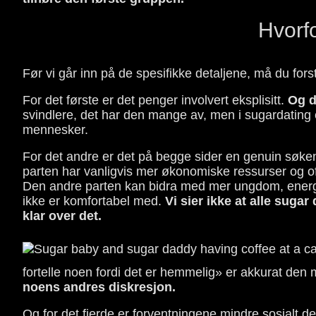
Hvorfo
Før vi går inn på de spesifikke detaljene, må du for
For det første er det penger involvert eksplisitt.
Og d
svindlere, det har den mange av, men i sugardating 
mennesker.
For det andre er det på begge sider en genuin søken
parten har vanligvis mer økonomiske ressurser og oft
Den andre parten kan bidra med mer ungdom, energi 
ikke er komfortabel med.
Vi sier ikke at alle suga
klar over det.
fortelle noen fordi det er hemmelig» er akkurat den
noens andres diskresjon.
Og for det fjerde er forventningene mindre sosialt de