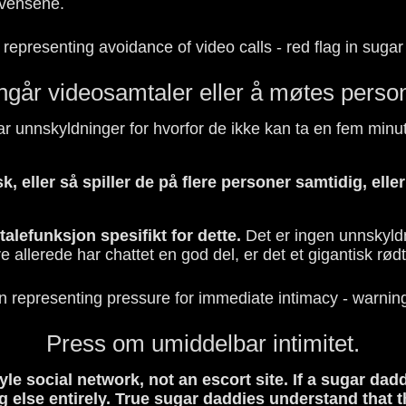
kvensene.
går videosamtaler eller å møtes person
ar unnskyldninger for hvorfor de ikke kan ta en fem minu
, eller så spiller de på flere personer samtidig, elle
alefunksjon spesifikt for dette.
Det er ingen unnskyldn
 allerede har chattet en god del, er det et gigantisk rødt
Press om umiddelbar intimitet.
e social network, not an escort site. If a sugar dad
else entirely. True sugar daddies understand that the