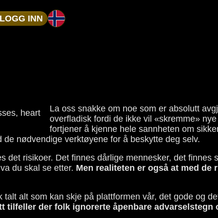
LOGG INN
La oss snakke om noe som er absolutt avg
overfladisk fordi de ikke vil «skremme» ny
fortjener å kjenne hele sannheten om sikker
 de nødvendige verktøyene for å beskytte deg selv.
nes det risikoer. Det finnes dårlige mennesker, det finnes 
hva du skal se etter.
Men realiteten er også at med de 
 talt alt som kan skje på plattformen vår, det gode og de
t tilfeller der folk ignorerte åpenbare advarselstegn 