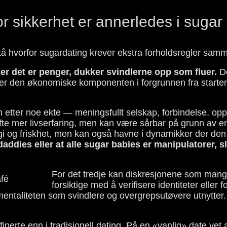
r sikkerhet er annerledes i sugar
stå hvorfor sugardating krever ekstra forholdsregler samm
er det er penger, dukker svindlerne opp som fluer.
De
er den økonomiske komponenten i forgrunnen fra starten 
 etter noe ekte — meningsfullt selskap, forbindelse, op
e mer livserfaring, men kan være sårbar på grunn av enso
og friskhet, men kan også havne i dynamikker der den fø
r daddies eller at alle sugar babies er manipulatorer, 
For det tredje kan diskresjonene som mange 
forsiktige med å verifisere identiteter eller
 mentaliteten som svindlere og overgrepsutøvere utnytter
finerte enn i tradisjonell dating. På en «vanlig» date vet