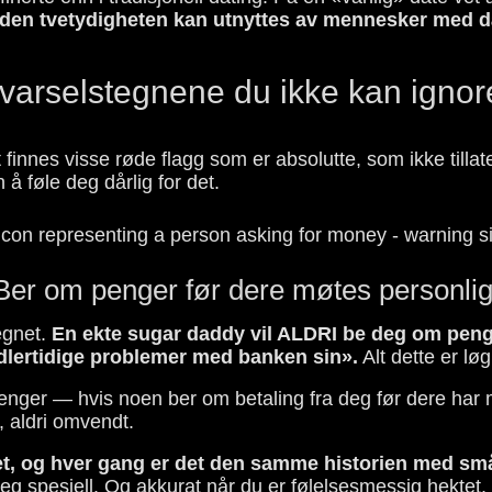
g den tvetydigheten kan utnyttes av mennesker med då
varselstegnene du ikke kan ignor
t finnes visse røde flagg som er absolutte, som ikke tilla
å føle deg dårlig for det.
Ber om penger før dere møtes personlig
egnet.
En ekte sugar daddy vil ALDRI be deg om penger.
idlertidige problemer med banken sin».
Alt dette er lø
ger — hvis noen ber om betaling fra deg før dere har møt
, aldri omvendt.
anet, og hver gang er det den samme historien med små
le deg spesiell. Og akkurat når du er følelsesmessig hekte