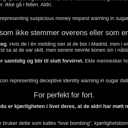
kke gå i fellen. Aldri.
r som ikke stemmer overens eller som en
deg
. Hvis de i én melding sier at de bor i Madrid, men 
t sa at de var skilt, men senere nevnte konen sin i nåti
 samtidig og blir til slutt forvirret.
Ekte mennesker hold
For perfekt for fort.
u er kjærligheten i livet deres, at de aldri har møtt 
e bruker dette som kalles “love bombing”, kjærlighetsbom