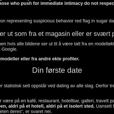
hose who push for immediate intimacy do not respec
er ut som fra et magasin eller er svært p
 men hvis alle bildene ser ut til å være tatt fra en modell
å Google.
modeller eller fra andre ekte profiler.
Din første date
 statistisk sett oppstår ved dating av alle slag. Derfor t
 være på en kafé, restaurant, hotellbar, galleri, travelt 
, aldri på et hotell, aldri på et isolert sted.
Uansett h
heten deres”, er svaret nei.