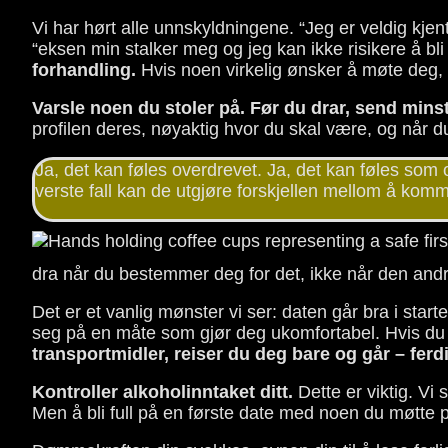
Vi har hørt alle unnskyldningene. “Jeg er veldig kjen
“eksen min stalker meg og jeg kan ikke risikere å bli 
forhandling.
Hvis noen virkelig ønsker å møte deg, 
Varsle noen du stoler på.
Før du drar, send mins
profilen deres, nøyaktig hvor du skal være, og når d
Ja, det kan føles overdrevet. Ja, det kan føles som om
verste fall kan de utgjøre forskjellen mellom å kom
dra når du bestemmer deg for det, ikke når den andr
Det er et vanlig mønster vi ser: daten går bra i star
seg på en måte som gjør deg ukomfortabel. Hvis du 
transportmidler, reiser du deg bare og går – ferd
Kontroller alkoholinntaket ditt.
Dette er viktig. Vi 
Men å bli full på en første date med noen du møtte p