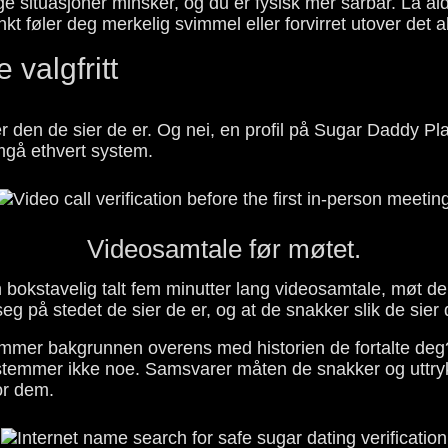
ge situasjoner minsker, og du er fysisk mer sårbar. La al
nkt føler deg merkelig svimmel eller forvirret utover det a
 valgfritt
den de sier de er. Og nei, en profil på Sugar Daddy Plane
omgå ethvert system.
Videosamtale før møtet.
 en bokstavelig talt fem minutter lang videosamtale, møt
eg på stedet de sier de er, og at de snakker slik de sier 
emmer bakgrunnen overens med historien de fortalte deg?
 stemmer ikke noe. Samsvarer måten de snakker og uttr
or dem.