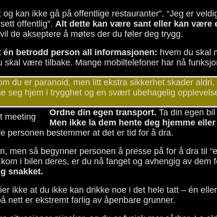
t og kan ikke gå på offentlige restauranter”, “Jeg er vel
sett offentlig”.
Alt dette kan være sant eller kan være 
vil de akseptere å møtes der du føler deg trygg.
t én betrodd person all informasjonen:
hvem du skal m
u skal være tilbake. Mange mobiltelefoner har nå funksjo
 du er paranoid, men litt ekstra sikkerhet skader aldri. I
me seg hjem i trygghet og en svært ubehagelig opplevels
Ordne din egen transport.
Ta din egen bil 
Men ikke la dem hente deg hjemme eller 
e personen bestemmer at det er tid for å dra.
ten, men så begynner personen å presse på for å dra til “
kom i bilen deres, er du nå fanget og avhengig av dem 
ig snakket.
sier ikke at du ikke kan drikke noe i det hele tatt – én elle
å nett er ekstremt farlig av åpenbare grunner.