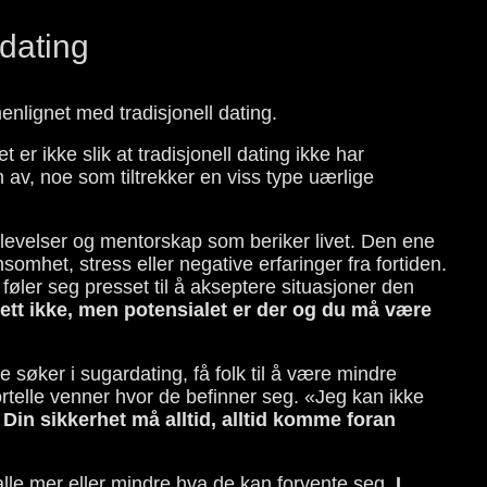
 dating
enlignet med tradisjonell dating.
t er ikke slik at tradisjonell dating ikke har
av, noe som tiltrekker en viss type uærlige
plevelser og mentorskap som beriker livet. Den ene
mhet, stress eller negative erfaringer fra fortiden.
ler seg presset til å akseptere situasjoner den
slett ikke, men potensialet er der og du må være
søker i sugardating, få folk til å være mindre
 fortelle venner hvor de befinner seg. «Jeg kan ikke
.
Din sikkerhet må alltid, alltid komme foran
 alle mer eller mindre hva de kan forvente seg.
I