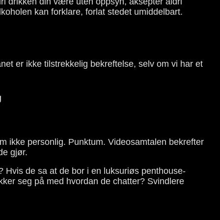
dri drikken din være uten oppsyn, aksepter aldri
lkoholen kan forklare, forlat stedet umiddelbart.
t er ikke tilstrekkelig bekreftelse, selv om vi har et
 dem ikke personlig. Punktum. Videosamtalen bekrefter
de gjør.
 Hvis de sa at de bor i en luksuriøs penthouse-
ykker seg på med hvordan de chatter? Svindlere