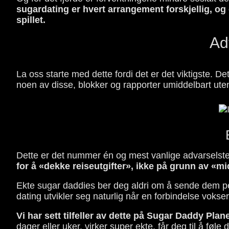
sugardating er hvert arrangement forskjellig, o
spillet.
Ad
La oss starte med dette fordi det er det viktigste. De
noen av disse, blokker og rapporter umiddelbart uten 
Dette er det nummer én og mest vanlige advarselst
for å «dekke reiseutgifter», ikke på grunn av «m
Ekte sugar daddies ber deg aldri om å sende dem pen
dating utvikler seg naturlig når en forbindelse vokser
Vi har sett tilfeller av dette på Sugar Daddy Pl
dager eller uker, virker super ekte, får deg til å fø