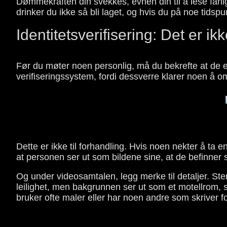
Dømmekraften din svekkes, evnen din til å lese farli
drinker du ikke så bli laget, og hvis du på noe tidspu
Identitetsverifisering: Det er ikke
Før du møter noen personlig, må du bekrefte at de er 
verifiseringssystem, fordi dessverre klarer noen å 
Dette er ikke til forhandling. Hvis noen nekter å ta
at personen ser ut som bildene sine, at de befinner s
Og under videosamtalen, legg merke til detaljer. St
leilighet, men bakgrunnen ser ut som et motellrom,
bruker ofte maler eller har noen andre som skriver f