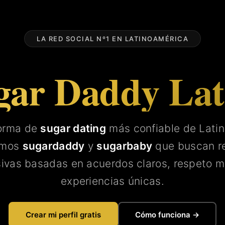
LA RED SOCIAL Nº1 EN LATINOAMÉRICA
gar Daddy La
forma de
sugar dating
más confiable de Lati
amos
sugardaddy
y
sugarbaby
que buscan re
sivas basadas en acuerdos claros, respeto m
experiencias únicas.
Crear mi perfil gratis
Cómo funciona →