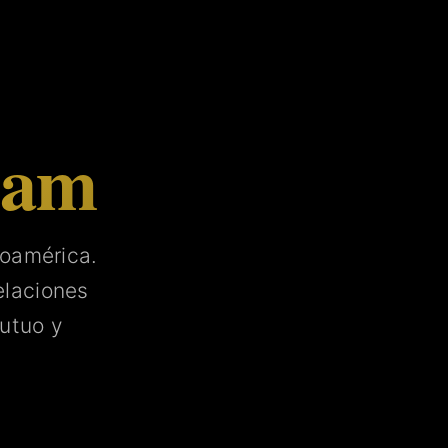
tam
noamérica.
laciones
utuo y