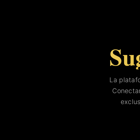
Su
La plata
Conect
exclu